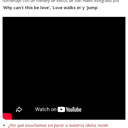
homenaje con un medley de éxitos de Van Halen integrado por
‘Why can’t this be love’, ‘Love walks in’ y ‘Jump
‘.
¿Por qué escuchamos sin parar a nuestros ídolos recién