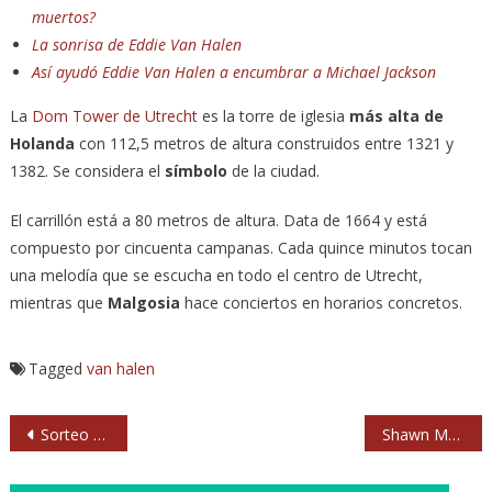
muertos?
La sonrisa de Eddie Van Halen
Así ayudó Eddie Van Halen a encumbrar a Michael Jackson
La
Dom Tower de Utrecht
es la torre de iglesia
más alta de
Holanda
con 112,5 metros de altura construidos entre 1321 y
1382. Se considera el
símbolo
de la ciudad.
El carrillón está a 80 metros de altura. Data de 1664 y está
compuesto por cincuenta campanas. Cada quince minutos tocan
una melodía que se escucha en todo el centro de Utrecht,
mientras que
Malgosia
hace conciertos en horarios concretos.
Tagged
van halen
Navegación
Sorteo de entradas para el concierto de KITAI en Moby Dick
Shawn Mendes llega a Netflix
de