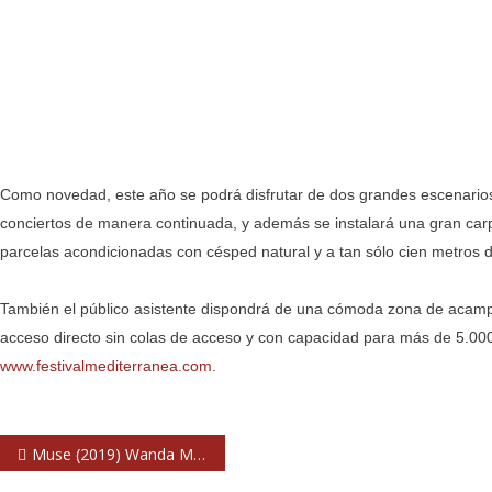
Como novedad, este año se podrá disfrutar de dos grandes escenarios p
conciertos de manera continuada, y además se instalará una gran carp
parcelas acondicionadas con césped natural y a tan sólo cien metros d
También el público asistente dispondrá de una cómoda zona de acampa
acceso directo sin colas de acceso y con capacidad para más de 5.0
www.festivalmediterranea.com
.
Navegación
Muse (2019) Wanda Metropolitano. Madrid
de