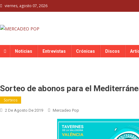
Skip
viernes, agosto 07, 2026
to
content
MERCADEO POP
Mercadeo Pop es todo información musical
Noticias
Entrevistas
Crónicas
Discos
Artí
Sorteo de abonos para el Mediterráne
Sorteos
2 De Agosto De 2019
Mercadeo Pop