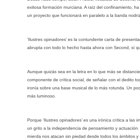
exitosa formación murciana. A raíz del confinamiento, ha
un proyecto que funcionará en paralelo a la banda nodri
‘Ilustres opinadores’ es la contundente carta de presen
abrupta con todo lo hecho hasta ahora con Second, sí qu
Aunque quizás sea en la letra en lo que más se distanc
componente de crítica social, de señalar con el dedito t
ironía sobre una base musical de lo más rotunda. Un poc
más luminoso.
Porque ‘Ilustres opinadores’ es una irónica crítica a las
un grito a la independencia de pensamiento y actuación.
mierda nos atacan sin piedad desde todos los ámbitos y