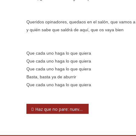
Queridos opinadores, quedaos en el salón, que vamos a 
y quién sabe que saldrá de aquí, que os vaya bien
Que cada uno haga lo que quiera
Que cada uno haga lo que quiera
Que cada uno haga lo que quiera
Basta, basta ya de aburrir
Que cada uno haga lo que quiera
Navegación
Haz que no pare: nuevo ciclo de conciertos en streaming de pago
de
entradas