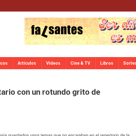
scos
Artículos
Vídeos
Cine & TV
Libros
Sorte
tario con un rotundo grito de
enía guardados unos temas que no encajaban en el repertorio de la