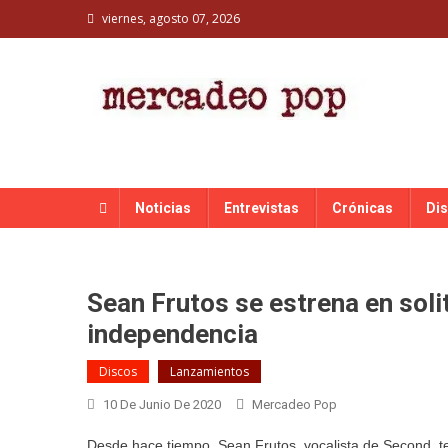
Skip
viernes, agosto 07, 2026
to
content
MERCADEO POP
Mercadeo Pop es todo información musical
Noticias
Entrevistas
Crónicas
Di
Sean Frutos se estrena en soli
independencia
Discos
Lanzamientos
10 De Junio De 2020
Mercadeo Pop
Desde hace tiempo, Sean Frutos, vocalista de Second, t