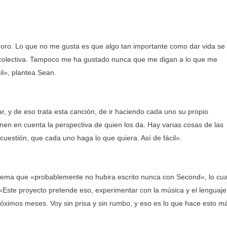
doro. Lo que no me gusta es que algo tan importante como dar vida se
n colectiva. Tampoco me ha gustado nunca que me digan a lo que me
il», plantea Sean.
, y de eso trata esta canción, de ir haciendo cada uno su propio
enen en cuenta la perspectiva de quien los da. Hay varias cosas de las
cuestión, que cada uno haga lo que quiera. Así de fácil».
n tema que «probablemente no hubira escrito nunca con Second», lo cua
 «Este proyecto pretende eso, experimentar con la música y el lenguaje
óximos meses. Voy sin prisa y sin rumbo, y eso es lo que hace esto m