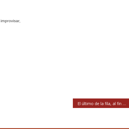
improvisar,
El último de la fila, al fin en Spotify