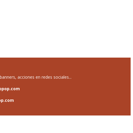
anners, acciones en redes sociales...
opop.com
op.com