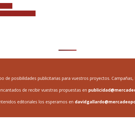
ndencia
urales este verano
de posibilidades publicitarias para vuestros proyectos. Campañas, b
ncantados de recibir vuestras propuestas en
publicidad@mercade
ntenidos editoriales los esperamos en
davidgallardo@mercadeop