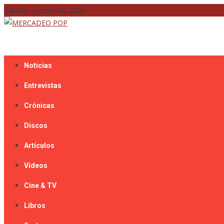
Skip
sábado, agosto 08, 2026
to
content
Mercadeo Pop es todo información musical
MERCADEO POP
Noticias
Entrevistas
Crónicas
Discos
Artículos
Vídeos
Cine & TV
Libros