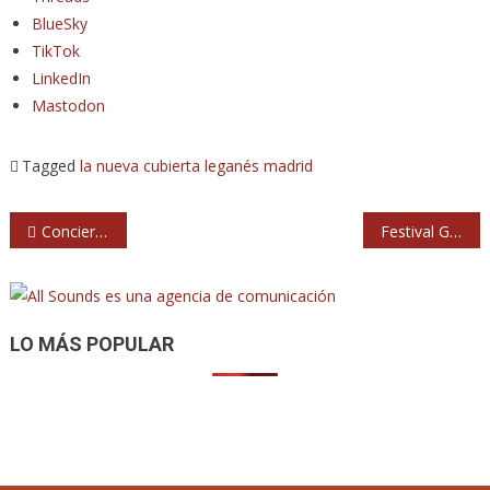
BlueSky
TikTok
LinkedIn
Mastodon
Tagged
la nueva cubierta
leganés
madrid
Navegación
Concierto de OneRepublic en Palacio Vistalegre
Festival Generación Pop, gratis en Madrid
de
entradas
LO MÁS POPULAR