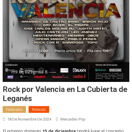
m9 Eq GZ9gmos B
Rock por Valencia en La Cubierta de
Leganés
Festivales
Noticias
18 De Noviembre De 2024
Mercadeo Pop
El próximo domingo
15 de diciembre
tendrá lugar el concierto