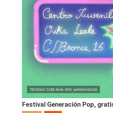
78339e61 5c88 de4e 495c aa9eb5e60cbb
Festival Generación Pop, grati