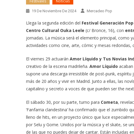
Festivales
Noticias
19 De Noviembre De 2024
Mercadeo Pop
Llega la segunda edición del
Festival Generación Po
Centro Cultural Ouka Leele
(c/ Bronce, 16), con
ent
jornadas. La música será el elemento principal, como 
actividades como cine, arte, cómic y mesas redondas, 
El viernes 29 actuarán
Amor Líquido y Tus Novias In
creativo de la escena madrileña.
Amor Líquido
acaban 
supone una descarga irresistible de post-punk, espíritu
más de 20 años y vivir en Madrid. Junto a ellas, las nov
capitalino y secreto a voces de que pueden ser the next 
El sábado 30, por su parte, turno para
Cometa
, revela
‘Fanfarria clandestina’ ha confirmado que el zumbido qu
lleno de hits, en un proyecto único que luce especialmen
por Selu y Gome. Unidos por la música y el skate, se u
de las que no puedes dejar de cantar. Están incluidas e