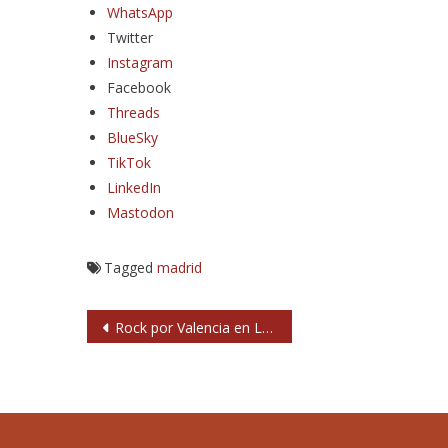
WhatsApp
Twitter
Instagram
Facebook
Threads
BlueSky
TikTok
LinkedIn
Mastodon
Tagged
madrid
Navegación
Rock por Valencia en La Cubierta de Leganés
de
entradas