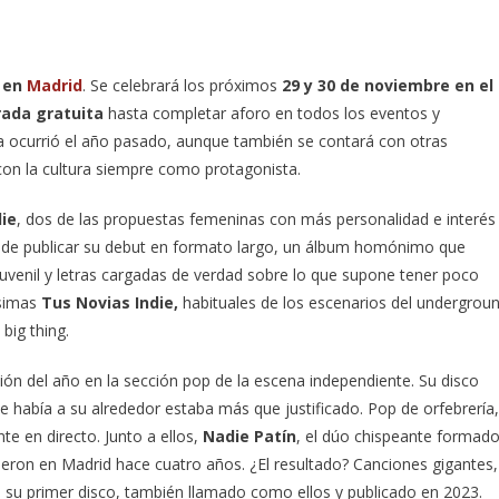
p en
Madrid
. Se celebrará los próximos
29 y 30 de noviembre en el
rada gratuita
hasta completar aforo en todos los eventos y
ya ocurrió el año pasado, aunque también se contará con otras
con la cultura siempre como protagonista.
die
, dos de las propuestas femeninas con más personalidad e interés
de publicar su debut en formato largo, un álbum homónimo que
 juvenil y letras cargadas de verdad sobre lo que supone tener poco
ísimas
Tus Novias Indie,
habituales de los escenarios del undergrou
big thing.
ción del año en la sección pop de la escena independiente. Su disco
e había a su alrededor estaba más que justificado. Pop de orfebrería,
te en directo. Junto a ellos,
Nadie Patín
, el dúo chispeante formad
nieron en Madrid hace cuatro años. ¿El resultado? Canciones gigantes,
n su primer disco, también llamado como ellos y publicado en 2023.