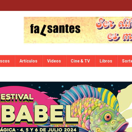
iscos
Artículos
Vídeos
Cine & TV
Libros
Sort