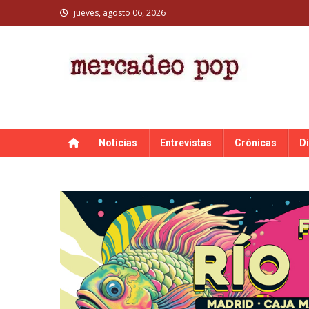
Skip
jueves, agosto 06, 2026
to
content
MERCADEO POP
Mercadeo Pop es todo información musical
Noticias
Entrevistas
Crónicas
D