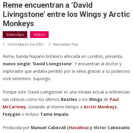
Reme encuentran a ‘David
Livingstone’ entre los Wings y Arctic
Monkeys
Videoclips
Vídeos
24 De Marzo De 2021
Mercadeo Pop
Reme, banda hispano-británico afincada en Londres, presenta
nuevo single: ‘David Livingstone’
. Y encuentran al doctor y
explorador que andaba perdido por la selva gracias a su poderoso
rock setentero. Supongo.
Porque este ‘David Livingstone’ es una mirada actual a referencias
tan clásicas como los últimos
Beatles
o los
Wings
de
Paul
McCartney
, sonando al mismo tiempo a
Arctic Monkeys
,
Foxygen
o incluso
Tame Impala
.
Producida por
Manuel Cabezalí (
Havalina
) y Víctor Cabezuelo