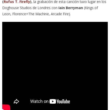
(
Rufus T. Firefly
)
, la grabación de esta canción tuvo lugar en los
Doghouse Studios de Londres con
Iain Berryman
(Kings of
Leon, Florence+The Machine, Arcade Fire).