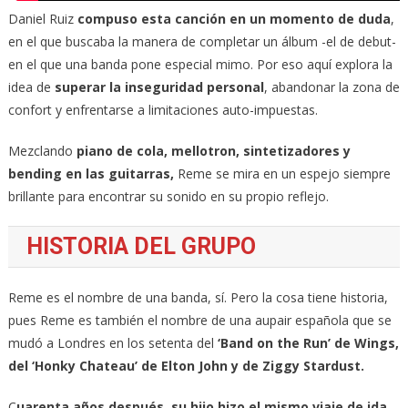
Daniel Ruiz
compuso esta canción en un momento de duda
,
en el que buscaba la manera de completar un álbum -el de debut-
en el que una banda pone especial mimo. Por eso aquí explora la
idea de
superar la inseguridad personal
, abandonar la zona de
confort y enfrentarse a limitaciones auto-impuestas.
Mezclando
piano de cola, mellotron, sintetizadores y
bending en las guitarras,
Reme se mira en un espejo siempre
brillante para encontrar su sonido en su propio reflejo.
HISTORIA DEL GRUPO
Reme es el nombre de una banda, sí. Pero la cosa tiene historia,
pues Reme es también el nombre de una aupair española que se
mudó a Londres en los setenta del
‘Band on the Run’ de Wings,
del ‘Honky Chateau’ de Elton John y de Ziggy Stardust.
C
uarenta años después, su hijo hizo el mismo viaje de ida
,