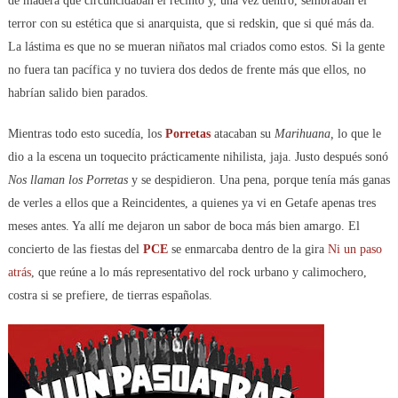
de madera que circuncidaban el recinto y, una vez dentro, sembraban el
terror con su estética que si anarquista, que si redskin, que si qué más da.
La lástima es que no se mueran niñatos mal criados como estos. Si la gente
no fuera tan pacífica y no tuviera dos dedos de frente más que ellos, no
habrían salido bien parados.
Mientras todo esto sucedía, los
Porretas
atacaban su
Marihuana,
lo que le
dio a la escena un toquecito prácticamente nihilista, jaja. Justo después sonó
Nos llaman los Porretas
y se despidieron. Una pena, porque tenía más ganas
de verles a ellos que a Reincidentes, a quienes ya vi en Getafe apenas tres
meses antes. Ya allí me dejaron un sabor de boca más bien amargo. El
concierto de las fiestas del
PCE
se enmarcaba dentro de la gira
Ni un paso
atrás
, que reúne a lo más representativo del rock urbano y calimochero,
costra si se prefiere, de tierras españolas.