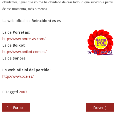
olvidamos, igual que yo me he olvidado de casi todo lo que sucedió a partir
de ese momento, más o menos…
La web oficial de
Reincidentes
es:
La de
Porretas
:
http://www.porretas.com/
La de
Boikot
:
http://www.boikot.com.es/
La de
Sonora
:
La web oficial del partido:
http://www.pce.es/
Tagged
2007
Navegación
– Europe (2007) La Riviera. Madrid
– Dover (2000) La Riviera. Madrid
de