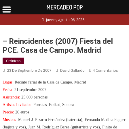
MERCADEO POP
Skip
jueves, agosto 06, 2026
to
content
– Reincidentes (2007) Fiesta del
PCE. Casa de Campo. Madrid
Crónicas
En
4 Comentarios
23 De Septiembre De 2007
David Gallardo
–
Lugar:
Recinto ferial de la Casa de Campo. Madrid
Reinc
(2007)
Fecha:
21 septiembre 2007
Fiesta
Asistencia:
25.000 personas
Del
Artistas Invitados:
Porretas, Boikot, Sonora
PCE.
Precio:
20 euros
Casa
Músicos:
Manuel J. Pizarro Fernández (baterista), Fernando Madina Pepper
De
(bajista y voz), Juan M. Rodríguez Barea (guitarrista y voz), Finito de