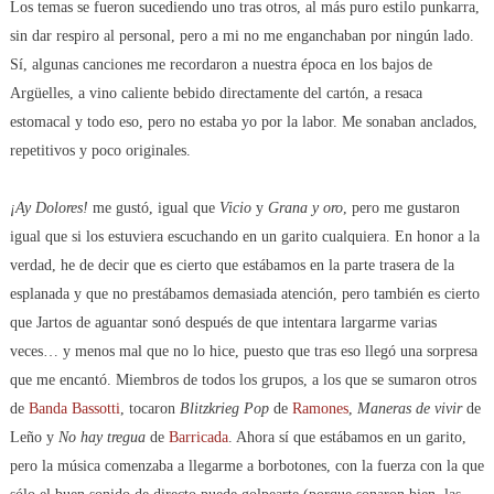
Los temas se fueron sucediendo uno tras otros, al más puro estilo punkarra,
sin dar respiro al personal, pero a mi no me enganchaban por ningún lado.
Sí, algunas canciones me recordaron a nuestra época en los bajos de
Argüelles, a vino caliente bebido directamente del cartón, a resaca
estomacal y todo eso, pero no estaba yo por la labor. Me sonaban anclados,
repetitivos y poco originales.
¡Ay Dolores!
me gustó, igual que
Vicio
y
Grana y oro
, pero me gustaron
igual que si los estuviera escuchando en un garito cualquiera. En honor a la
verdad, he de decir que es cierto que estábamos en la parte trasera de la
esplanada y que no prestábamos demasiada atención, pero también es cierto
que Jartos de aguantar sonó después de que intentara largarme varias
veces… y menos mal que no lo hice, puesto que tras eso llegó una sorpresa
que me encantó. Miembros de todos los grupos, a los que se sumaron otros
de
Banda Bassotti
, tocaron
Blitzkrieg Pop
de
Ramones
,
Maneras de vivir
de
Leño y
No hay tregua
de
Barricada
. Ahora sí que estábamos en un garito,
pero la música comenzaba a llegarme a borbotones, con la fuerza con la que