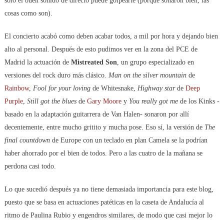
sólo el buen sonido de directo puede golpearte (porque sonaron bien, las
cosas como son).
El concierto acabó como deben acabar todos, a mil por hora y dejando bien
alto al personal. Después de esto pudimos ver en la zona del PCE de
Madrid la actuación de
Mistreated Son
, un grupo especializado en
versiones del rock duro más clásico.
Man on the silver mountain
de
Rainbow
,
Fool for your loving
de Whitesnake,
Highway star
de
Deep
Purple
,
Still got the blues
de
Gary Moore
y
You really got me
de los Kinks -
basado en la adaptación guitarrera de Van Halen- sonaron por allí
decentemente, entre mucho gritito y mucha pose. Eso sí, la versión de
The
final countdown
de Europe con un teclado en plan Camela se la podrían
haber ahorrado por el bien de todos. Pero a las cuatro de la mañana se
perdona casi todo.
Lo que sucedió después ya no tiene demasiada importancia para este blog,
puesto que se basa en actuaciones patéticas en la caseta de Andalucía al
ritmo de Paulina Rubio y engendros similares, de modo que casi mejor lo