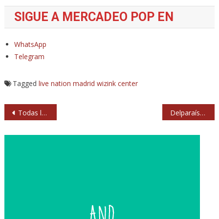
SIGUE A MERCADEO POP EN
WhatsApp
Telegram
Tagged
live nation
madrid
wizink center
Navegación
Todas las primeras veces que vimos a Bruce Springsteen
Delparaíso lanza ‘Morfeo sin morfina’
de
entradas