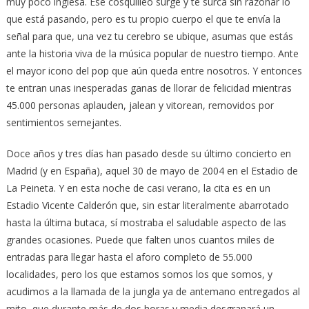
muy poco inglesa. Ese cosquilleo surge y te surca sin razonar lo
que está pasando, pero es tu propio cuerpo el que te envía la
señal para que, una vez tu cerebro se ubique, asumas que estás
ante la historia viva de la música popular de nuestro tiempo. Ante
el mayor icono del pop que aún queda entre nosotros. Y entonces
te entran unas inesperadas ganas de llorar de felicidad mientras
45.000 personas aplauden, jalean y vitorean, removidos por
sentimientos semejantes.
Doce años y tres días han pasado desde su último concierto en
Madrid (y en España), aquel 30 de mayo de 2004 en el Estadio de
La Peineta. Y en esta noche de casi verano, la cita es en un
Estadio Vicente Calderón que, sin estar literalmente abarrotado
hasta la última butaca, sí mostraba el saludable aspecto de las
grandes ocasiones. Puede que falten unos cuantos miles de
entradas para llegar hasta el aforo completo de 55.000
localidades, pero los que estamos somos los que somos, y
acudimos a la llamada de la jungla ya de antemano entregados al
mito, que durante más de dos horas y media desgranará un