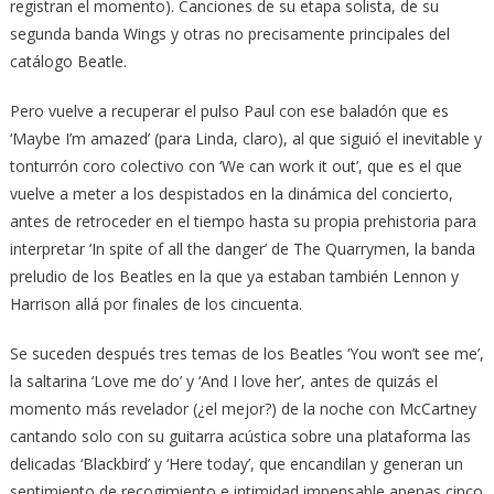
registran el momento). Canciones de su etapa solista, de su
segunda banda Wings y otras no precisamente principales del
catálogo Beatle.
Pero vuelve a recuperar el pulso Paul con ese baladón que es
‘Maybe I’m amazed’ (para Linda, claro), al que siguió el inevitable y
tonturrón coro colectivo con ‘We can work it out’, que es el que
vuelve a meter a los despistados en la dinámica del concierto,
antes de retroceder en el tiempo hasta su propia prehistoria para
interpretar ‘In spite of all the danger’ de The Quarrymen, la banda
preludio de los Beatles en la que ya estaban también Lennon y
Harrison allá por finales de los cincuenta.
Se suceden después tres temas de los Beatles ‘You won’t see me’,
la saltarina ‘Love me do’ y ‘And I love her’, antes de quizás el
momento más revelador (¿el mejor?) de la noche con McCartney
cantando solo con su guitarra acústica sobre una plataforma las
delicadas ‘Blackbird’ y ‘Here today’, que encandilan y generan un
sentimiento de recogimiento e intimidad impensable apenas cinco