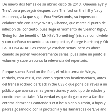
De nuevo dos temas de su último disco de 2013, ‘Queenie eye’ y
‘New’, para proseguir después con ‘The fool on the hill’ y ‘Lady
Madonna’, a la que sigue ‘FourFiveSeconds’, su impensable
colaboración con Kanye West y Rihanna, que marca el punto de
inflexión del concierto, pues llega el momento de ‘Eleanor Rigby’,
‘Being for the benefit of Mr Kite’, ‘Something’ (iniciada con ukelele
y con cariñoso recuerdo a su compositor, George Harrison) y ‘Ob-
La-Di Ob-La-Da’. Las cosas ya estaban serias, pero es ahora
cuando se ponen verdaderamente serias, pues sube un punto el
volumen y sube un punto la relevancia del repertorio.
Porque suena ‘Band on the Run’, el mítico tema de Wings,
recibido, esta vez sí, casi como repertorio beatlemaníaco, antes
del frenesí rockero de ‘Back in the USSR’ que pone del revés a un
público que abarca varias generaciones y todo tipo de edades y
condiciones sociales. Y la verdad es que da gusto ver a familias
enteras abrazadas cantando ‘Let it be’ a pleno pulmón, a hijos y
padres gozándolo con la pirotecnia y las llamaradas de ‘Live and