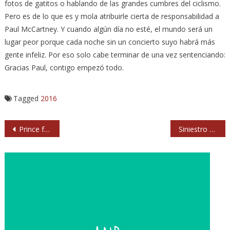
fotos de gatitos o hablando de las grandes cumbres del ciclismo.
Pero es de lo que es y mola atribuirle cierta de responsabilidad a
Paul McCartney. Y cuando algún día no esté, el mundo será un
lugar peor porque cada noche sin un concierto suyo habrá más
gente infeliz. Por eso solo cabe terminar de una vez sentenciando:
Gracias Paul, contigo empezó todo.
Tagged
2016
Navegación
Prince falleció de una sobredosis de opiáceos
Siniestro Total (2016) Parque Aluche. Madrid
de
entradas