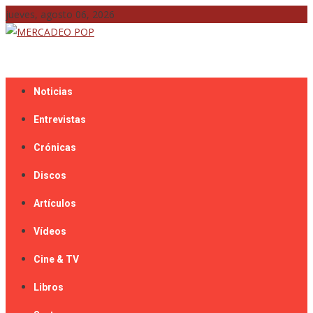
Skip
jueves, agosto 06, 2026
to
content
Mercadeo Pop es todo información musical
MERCADEO POP
Noticias
Entrevistas
Crónicas
Discos
Artículos
Vídeos
Cine & TV
Libros