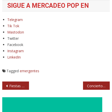
SIGUE A MERCADEO POP EN
Telegram
Tik Tok
Mastodon
Twitter
Facebook
Instagram
LinkedIn
Tagged
emergentes
Navegación
Fiestas de San Nicasio 2023 en Leganés: conciertos
Conciertos de Within Temptation en Barcelona y Madrid
de
entradas