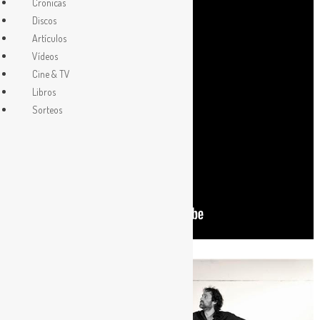
Crónicas
Discos
Artículos
Vídeos
Cine & TV
Libros
Sorteos