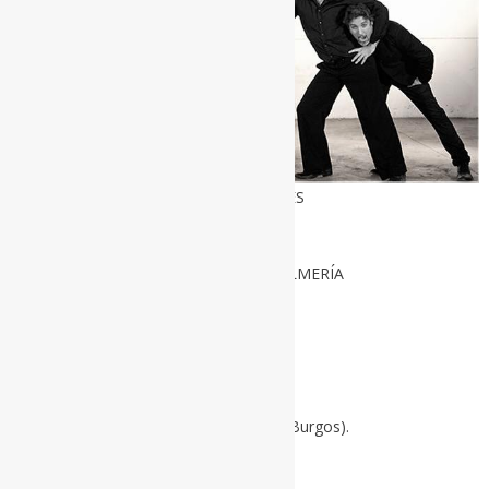
PRÓXIMOS CONCIERTOS DE ELEFANTES
Viernes, 25 julio:
Palacio de los Juegos Meditarráneos/ ALMERÍA
Jueves, 31 julio:
ARENAL SOUND/ Burriana (Castellón)
Jueves, 14 agosto:
SONOROMA Ribera/ Aranda de Duero (Burgos).
Sábado, 6 septiembre: