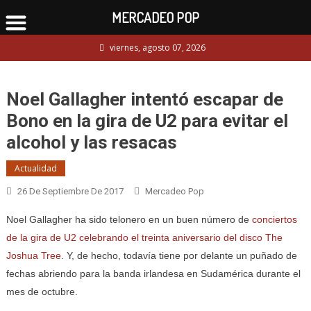
MERCADEO POP
Skip
viernes, agosto 07, 2026
to
content
Noel Gallagher intentó escapar de
Bono en la gira de U2 para evitar el
alcohol y las resacas
Actualidad
26 De Septiembre De 2017
Mercadeo Pop
Noel Gallagher ha sido telonero en un buen número de
conciertos
de la gira de U2 celebrando el treinta aniversario del disco The
Joshua Tree
. Y, de hecho, todavía tiene por delante un puñado de
fechas abriendo para la banda irlandesa en Sudamérica durante el
mes de octubre.