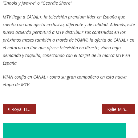
“Snooki y Jwoww” o “Geordie Shore”
MTV llega a CANAL+, la televisión premium líder en España que
cuenta con una oferta exclusiva, diferente y de calidad. Además, este
nuevo acuerdo permitirá a MTV distribuir sus contenidos en los
próximos meses también a través de YOMVI, la oferta de CANAL+ en
el entorno on line que ofrece televisión en directo, video bajo
demanda y taquilla, conectando con el target de la marca MTV en
España.
VIMN confía en CANAL+ como su gran compañero en esta nueva
etapa de MTV.
Navegación
Royal Hunt en Barcelona, Madrid, San Sebastián y Zaragoza
Kylie Minogue estrena single: ‘Into the Blue’
de
entradas