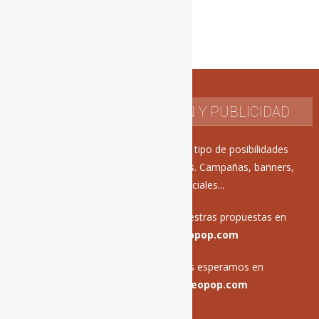
CONTACTO DE REDACCIÓN Y PUBLICIDAD
En Mercadeo Pop ofrecemos todo tipo de posibilidades
publicitarias para vuestros proyectos. Campañas, banners,
acciones en redes sociales...
Estamos encantados de recibir vuestras propuestas en
publicidad@mercadeopop.com
Los contenidos editoriales los esperamos en
davidgallardo@mercadeopop.com