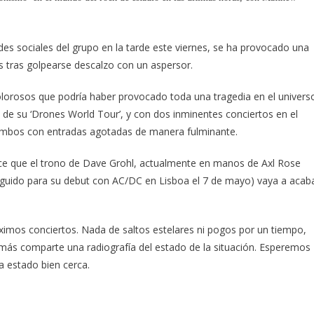
des sociales del grupo en la tarde este viernes, se ha provocado una
s tras golpearse descalzo con un aspersor.
lorosos que podría haber provocado toda una tragedia en el univers
 de su ‘Drones World Tour’, y con dos inminentes conciertos en el
 ambos con entradas agotadas de manera fulminante.
ce que el trono de Dave Grohl, actualmente en manos de Axl Rose
guido para su debut con AC/DC en Lisboa el 7 de mayo) vaya a acab
ximos conciertos. Nada de saltos estelares ni pogos por un tiempo,
ás comparte una radiografía del estado de la situación. Esperemos
a estado bien cerca.