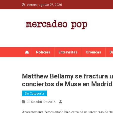
Skip
viernes, agosto 07, 2026
to
content
MERCADEO POP
Mercadeo Pop es todo información musical
Noticias
Entrevistas
Crónicas
D
Matthew Bellamy se fractura un
conciertos de Muse en Madrid
Sin Categoría
29 De Abril De 2016
Aparentemente hemos estado bien cerca de un tercer caso de ‘tr