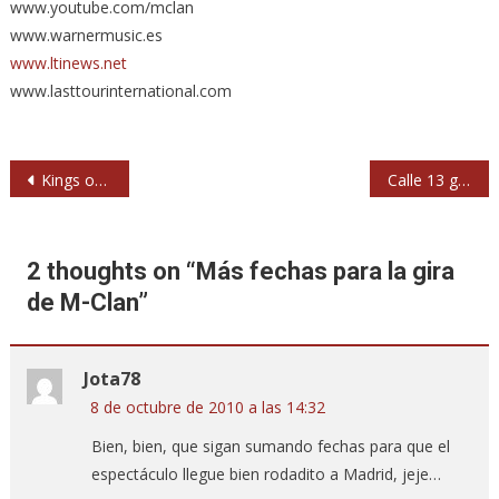
www.youtube.com/mclan
www.warnermusic.es
www.ltinews.net
www.lasttourinternational.com
Navegación
Kings of Leon y Kid Rock también actuarán en los MTV EMA en Madrid
Calle 13 gratis en Madrid y después en Zaragoza, Gijón, Barcelona y Cádiz
de
entradas
2 thoughts on “
Más fechas para la gira
de M-Clan
”
Jota78
8 de octubre de 2010 a las 14:32
Bien, bien, que sigan sumando fechas para que el
espectáculo llegue bien rodadito a Madrid, jeje…