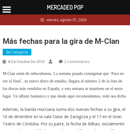
MERCADEO POP
Skip
viernes, agosto 07, 2026
to
content
Más fechas para la gira de M-Clan
Sin Categoría
En
2 Comentarios
8 De Octubre De 2010
Más
M-Clan están de enhorabuena. La semana pasada conseguían que ‘Para no
Fechas
Para
ver el final’, su nuevo disco de estudio, llegara al número 2 de la lista de
La
los discos más vendidos en España, y esta semana se mantiene en el sexto
Gira
lugar. Un álbum fantástico y que desde aquí recomendamos, todo sea dicho.
De
M-
Además, la banda murciana suma dos nuevas fechas a su gira, el
Clan
10 de diciembre en la sala Oasis de Zaragoza y el 17 en el Gran
Teatro de Córdoba. Por su parte, la fecha de Bilbao, inicialmente