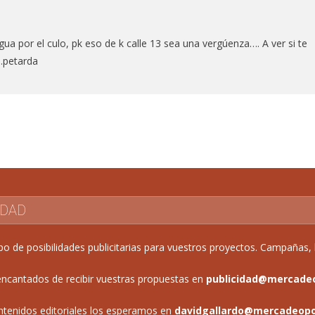
gua por el culo, pk eso de k calle 13 sea una vergúenza…. A ver si te
…petarda
IDAD
de posibilidades publicitarias para vuestros proyectos. Campañas, b
ncantados de recibir vuestras propuestas en
publicidad@mercade
ntenidos editoriales los esperamos en
davidgallardo@mercadeop