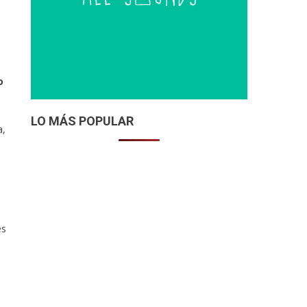
o
LO MÁS POPULAR
a,
es