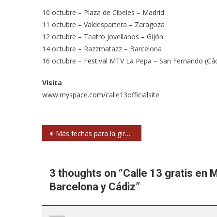
10 octubre – Plaza de Cibeles – Madrid
11 octubre – Valdespartera – Zaragoza
12 octubre – Teatro Jovellanos – Gijón
14 octubre – Razzmatazz – Barcelona
16 octubre – Festival MTV La Pepa – San Fernando (Cád
Visita
www.myspace.com/calle13officialsite
Navegación
Más fechas para la gira de M-Clan
de
entradas
3 thoughts on “
Calle 13 gratis en 
Barcelona y Cádiz
”