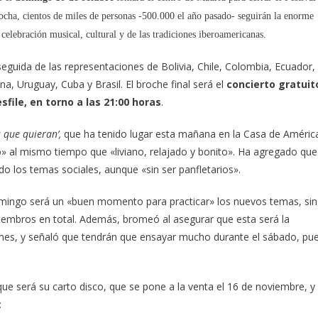
tocha, cientos de miles de personas -500.000 el año pasado- seguirán la enorme
 celebración musical, cultural y de las tradiciones iberoamericanas.
guida de las representaciones de Bolivia, Chile, Colombia, Ecuador,
, Uruguay, Cuba y Brasil. El broche final será el
concierto gratuit
sfile, en torno a las 21:00 horas
.
s que quieran’,
que ha tenido lugar esta mañana en la Casa de Améric
o» al mismo tiempo que «liviano, relajado y bonito». Ha agregado que
o los temas sociales, aunque «sin ser panfletarios».
domingo será un «buen momento para practicar» los nuevos temas, sin
miembros en total. Además, bromeó al asegurar que esta será la
ones, y señaló que tendrán que ensayar mucho durante el sábado, pu
que será su carto disco, que se pone a la venta el 16 de noviembre, y
: