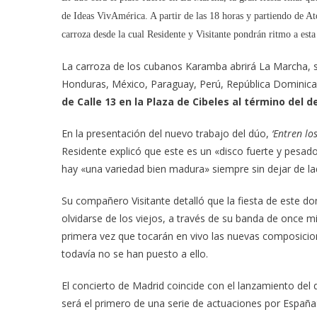
13
Gratis
de Ideas VivAmérica. A partir de las 18 horas y partiendo de A
En
carroza desde la cual Residente y Visitante pondrán ritmo a esta
Madrid
Y
La carroza de los cubanos Karamba abrirá La Marcha, se
Después
Honduras, México, Paraguay, Perú, República Dominicana
En
de Calle 13 en la Plaza de Cibeles al término del de
Zaragoza,
Gijón,
En la presentación del nuevo trabajo del dúo,
‘Entren lo
Barcelona
Residente explicó que este es un «disco fuerte y pesad
Y
hay «una variedad bien madura» siempre sin dejar de lad
Cádiz
Su compañero Visitante detalló que la fiesta de este 
olvidarse de los viejos, a través de su banda de once 
primera vez que tocarán en vivo las nuevas composici
todavía no se han puesto a ello.
El concierto de Madrid coincide con el lanzamiento del 
será el primero de una serie de actuaciones por España