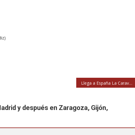
iz)
Llega a España La Caravana Americana de Xoel López
Madrid y después en Zaragoza, Gijón,