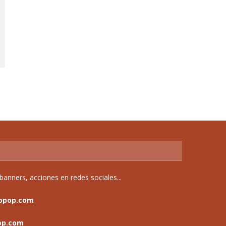
anners, acciones en redes sociales...
opop.com
op.com