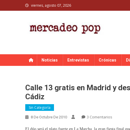
Skip
viernes, agosto 07, 2026
to
content
MERCADEO POP
Mercadeo Pop es todo información musical
Noticias
Entrevistas
Crónicas
D
Calle 13 gratis en Madrid y de
Cádiz
Sin Categoría
En
3 Comentarios
8 De Octubre De 2010
Calle
El dúo será el plato fuerte en La Marcha, la gran fiesta final qu