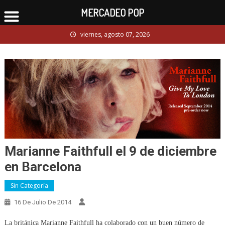
MERCADEO POP
Skip
viernes, agosto 07, 2026
to
content
Marianne Faithfull el 9 de diciembre
en Barcelona
Sin Categoría
16 De Julio De 2014
La británica Marianne Faithfull ha colaborado con un buen número de