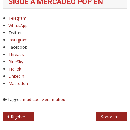
SIGUE A MERCADEO POP EN
Telegram
WhatsApp
Twitter
Instagram
Facebook
Threads
BlueSky
TikTok
LinkedIn
Mastodon
Tagged
mad cool
vibra mahou
Navegación
Rigoberta Bandini vuelve en 2025 con su primera gira de conciertos en dos años
Sonorama vuelve a México el 26 de abril de 2025
de