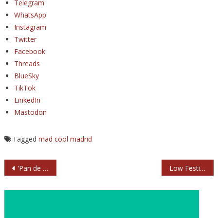
Telegram
WhatsApp
Instagram
Twitter
Facebook
Threads
BlueSky
TikTok
LinkedIn
Mastodon
Tagged
mad cool
madrid
Navegación
‘Pan de ángeles’, las memorias de Patti Smith
Low Festival 2026 se muda a Torrevieja y confirma a Editors
de
entradas