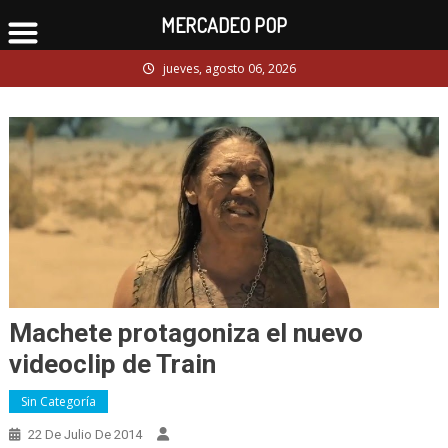
MERCADEO POP
Skip
jueves, agosto 06, 2026
to
content
Machete protagoniza el nuevo
videoclip de Train
Sin Categoría
22 De Julio De 2014