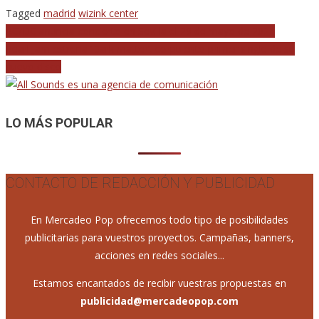
Tagged
madrid
wizink center
Navegación
AC/DC anuncia concierto en Sevilla el 29 de mayo de 2024
Pearl Jam estrena ‘Dark matter’, corpulento primer single de su
de
nuevo disco
entradas
LO MÁS POPULAR
CONTACTO DE REDACCIÓN Y PUBLICIDAD
En Mercadeo Pop ofrecemos todo tipo de posibilidades
publicitarias para vuestros proyectos. Campañas, banners,
acciones en redes sociales...
Estamos encantados de recibir vuestras propuestas en
publicidad@mercadeopop.com