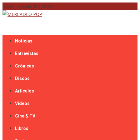
Skip
jueves, agosto 06, 2026
to
content
Mercadeo Pop es todo información musical
MERCADEO POP
Noticias
Entrevistas
Crónicas
Discos
Artículos
Vídeos
Cine & TV
Libros