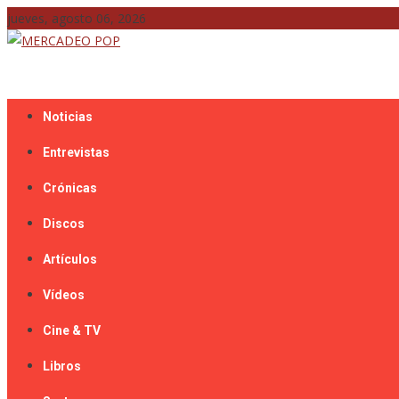
Skip
jueves, agosto 06, 2026
to
content
Mercadeo Pop es todo información musical
MERCADEO POP
Noticias
Entrevistas
Crónicas
Discos
Artículos
Vídeos
Cine & TV
Libros