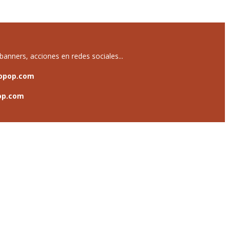
anners, acciones en redes sociales...
opop.com
op.com