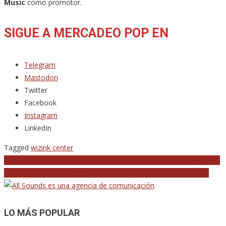
Music
como promotor.
SIGUE A MERCADEO POP EN
Telegram
Mastodon
Twitter
Facebook
Instagram
LinkedIn
Tagged
wizink center
Navegación
‘En el satélite de Lagartija Nick. Conversaciones con Antonio Arias’
Fiestas del 2 de Mayo: conciertos en la Plaza Mayor de Madrid
de
entradas
LO MÁS POPULAR