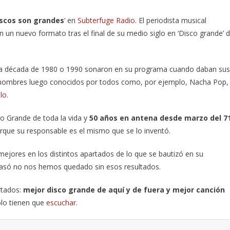
iscos son grandes
‘ en
Subterfuge Radio
. El periodista musical
 un nuevo formato tras el final de su medio siglo en ‘Disco grande’ 
a década de 1980 o 1990 sonaron en su programa cuando daban sus
e nombres luego conocidos por todos como, por ejemplo, Nacha Pop,
llo
.
co Grande de toda la vida y
50 años en antena desde marzo del 7
orque su responsable es el mismo que se lo inventó.
mejores en los distintos apartados de lo que se bautizó en su
pasó no nos hemos quedado sin esos resultados.
rtados:
mejor disco grande de aquí y de fuera y mejor canción
sólo tienen que
escuchar
.