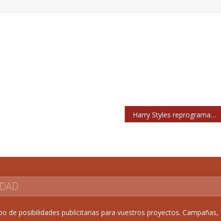
Harry Styles reprograma su concierto en el WiZink Center al 29 de julio
IDAD
de posibilidades publicitarias para vuestros proyectos. Campañas, b