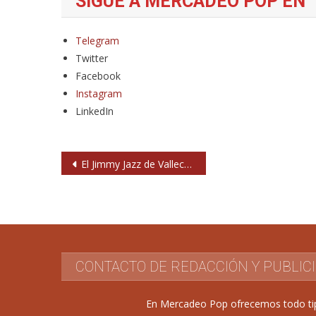
SIGUE A MERCADEO POP EN
Telegram
Twitter
Facebook
Instagram
LinkedIn
Navegación
El Jimmy Jazz de Vallecas reabrirá con otro nombre
de
entradas
CONTACTO DE REDACCIÓN Y PUBLIC
En Mercadeo Pop ofrecemos todo tipo 