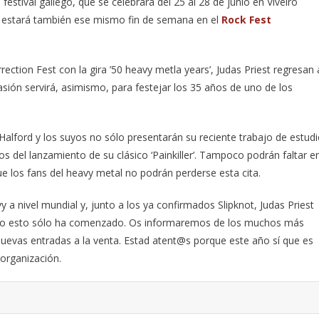
stival gallego, que se celebrará del 25 al 28 de junio en Viveiro
l estará también ese mismo fin de semana en el
Rock Fest
ction Fest con la gira ’50 heavy metla years’, Judas Priest regresan 
ocasión servirá, asimismo, para festejar los 35 años de uno de los
Halford y los suyos no sólo presentarán su reciente trabajo de estud
ños del lanzamiento de su clásico ‘Painkiller’. Tampoco podrán faltar e
ue los fans del heavy metal no podrán perderse esta cita.
y a nivel mundial y, junto a los ya confirmados Slipknot, Judas Priest
Pero esto sólo ha comenzado. Os informaremos de los muchos más
 nuevas entradas a la venta. Estad atent@s porque este año sí que es
 organización.