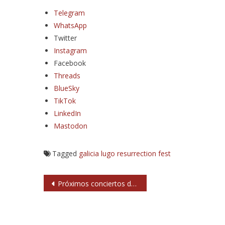
Telegram
WhatsApp
Twitter
Instagram
Facebook
Threads
BlueSky
TikTok
LinkedIn
Mastodon
Tagged
galicia
lugo
resurrection fest
Navegación
Próximos conciertos de Sobrinus, banda de culto a punto de celebrar su 30 aniversario
de
entradas