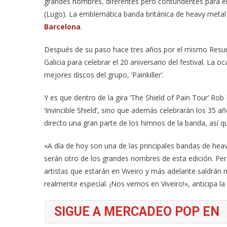
grandes nombres, diferentes pero contundentes para el fe
(Lugo). La emblemática banda británica de heavy meta
Barcelona
.
Después de su paso hace tres años por el mismo Resurre
Galicia para celebrar el 20 aniversario del festival. La 
mejores discos del grupo, ‘Painkiller’.
Y es que dentro de la gira ‘The Shield of Pain Tour’ Rob 
‘Invincible Shield’, sino que además celebrarán los 35 a
directo una gran parte de los himnos de la banda, así q
«A día de hoy son una de las principales bandas de heav
serán otro de los grandes nombres de esta edición. 
artistas que estarán en Viveiro y más adelante saldrán
realmente especial. ¡Nos vemos en Viveiro!», anticipa la
SIGUE A MERCADEO POP EN