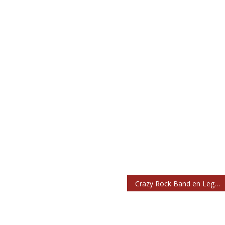
Crazy Rock Band en Leganés: ya no hay garitos como los de antes