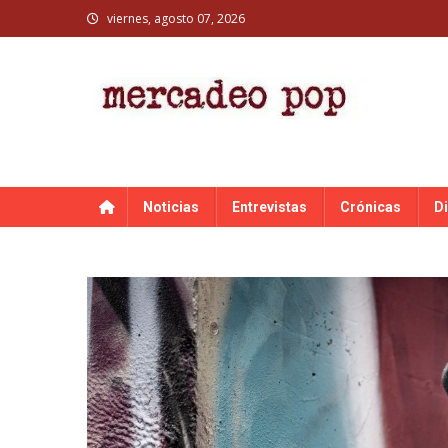
Skip
viernes, agosto 07, 2026
to
content
MERCADEO POP
Mercadeo Pop es todo información musical
Noticias
Entrevistas
Crónicas
D