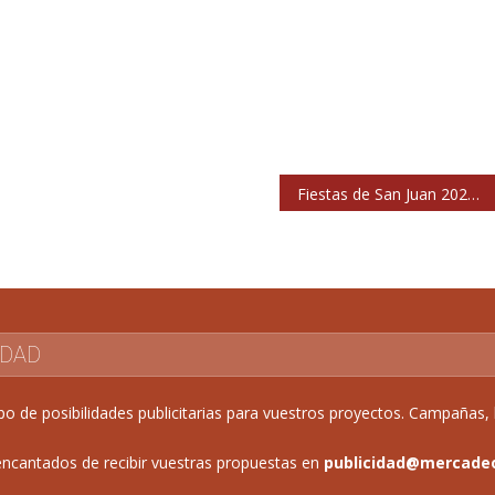
Fiestas de San Juan 2023 en Alcalá de Henares
IDAD
de posibilidades publicitarias para vuestros proyectos. Campañas, b
ncantados de recibir vuestras propuestas en
publicidad@mercade