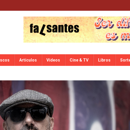
iscos
Artículos
Vídeos
Cine & TV
Libros
Sort