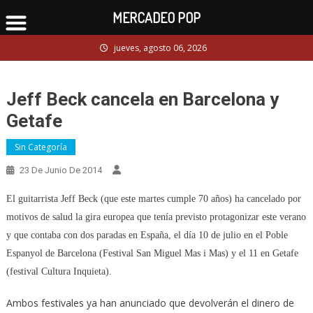
MERCADEO POP
Skip
jueves, agosto 06, 2026
to
content
Jeff Beck cancela en Barcelona y
Getafe
Sin Categoría
23 De Junio De 2014
El guitarrista Jeff Beck (que este martes cumple 70 años) ha cancelado por
motivos de salud la gira europea que tenía previsto protagonizar este verano
y que contaba con dos paradas en España, el día 10 de julio en el Poble
Espanyol de Barcelona (Festival San Miguel Mas i Mas) y el 11 en Getafe
(festival Cultura Inquieta).
Ambos festivales ya han anunciado que devolverán el dinero de