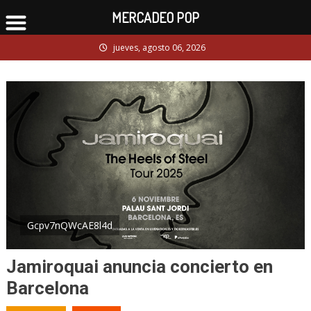
MERCADEO POP
Skip
jueves, agosto 06, 2026
to
content
Gcpv7nQWcAE8l4d
Jamiroquai anuncia concierto en
Barcelona