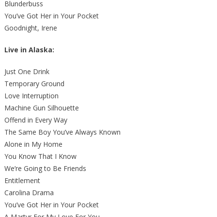
Blunderbuss
You’ve Got Her in Your Pocket
Goodnight, Irene
Live in Alaska:
Just One Drink
Temporary Ground
Love Interruption
Machine Gun Silhouette
Offend in Every Way
The Same Boy You’ve Always Known
Alone in My Home
You Know That I Know
We’re Going to Be Friends
Entitlement
Carolina Drama
You’ve Got Her in Your Pocket
A Martyr For My Love For You