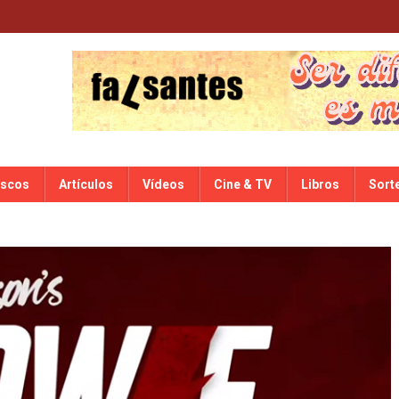
iscos
Artículos
Vídeos
Cine & TV
Libros
Sort