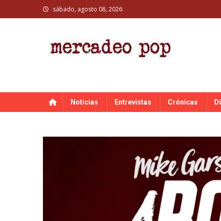
Skip
sábado, agosto 08, 2026
to
content
MERCADEO POP
Mercadeo Pop es todo información musical
Noticias
Entrevistas
Crónicas
D