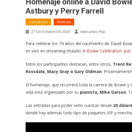
Homenaje online a David Bowie 
Astbury y Perry Farrell
Conciertos
Noticias
27 De Octubre De 2020
Mercadeo Pop
Para celebrar los 74 años del nacimiento de David Bow
en vivo en streaming titulado ‘
A Bowie Celebration: Just
Entre los participantes destacan, entre otros,
Trent Rez
Rossdale, Macy Gray o Gary Oldman
. Próximamente 
El homenaje, que recorrerá toda la carrera de Bowie y c
vida está organizado por su
pianista, Mike Garson
. 
Las entradas para poder verlo cuestan desde
20 dólar
donde hay además todo tipo de paquetes VIP y merchan