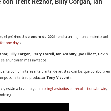
con Trent Reznor, Billy Corgan, Ian
ie, el próximo
8 de enero de 2021
tendrá un lugar un concierto onlin
 for one day!
«
nor, Billy Corgan, Perry Farrell, Ian Astbury, Joe Elliott, Gavin
se anunciarán más invitados.
uenta con un interesante plantel de artistas con los que colaboró en
Tampoco faltará su productor
Tony Visconti.
es
y están a la venta ya en
rollinglivestudios.com/collections/bowie
,
dising.