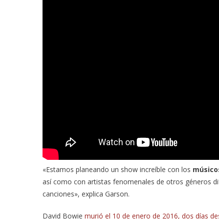
«Estamos planeando un show increíble con los
músicos
así como con artistas fenomenales de otros géneros di
canciones», explica Garson.
David Bowie
murió el 10 de enero de 2016, dos días de