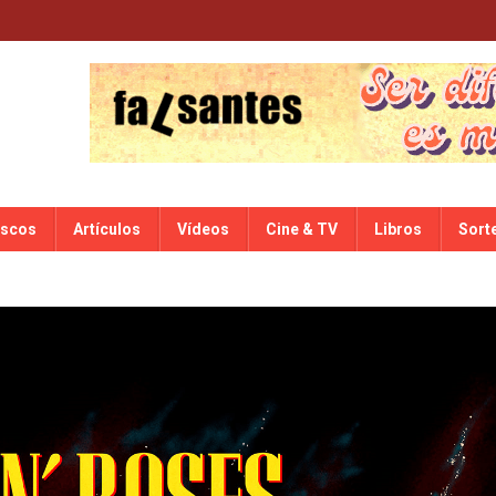
iscos
Artículos
Vídeos
Cine & TV
Libros
Sort