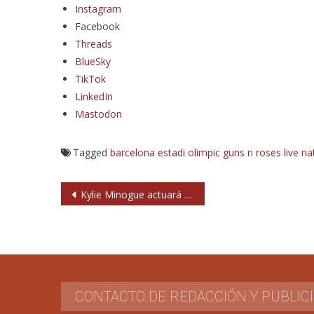
Instagram
Facebook
Threads
BlueSky
TikTok
LinkedIn
Mastodon
Tagged
barcelona
estadi olimpic
guns n roses
live na
Navegación
Kylie Minogue actuará también en Sevilla
de
entradas
CONTACTO DE REDACCIÓN Y PUBLIC