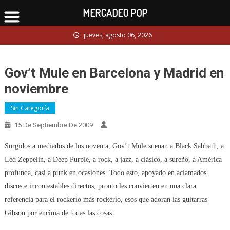
MERCADEO POP
Skip
jueves, agosto 06, 2026
to
content
Gov’t Mule en Barcelona y Madrid en
noviembre
Sin Categoría
15 De Septiembre De 2009
Surgidos a mediados de los noventa, Gov’t Mule suenan a Black Sabbath, a
Led Zeppelin, a Deep Purple, a rock, a jazz, a clásico, a sureño, a América
profunda, casi a punk en ocasiones. Todo esto, apoyado en aclamados
discos e incontestables directos, pronto les convierten en una clara
referencia para el rockerío más rockerío, esos que adoran las guitarras
Gibson por encima de todas las cosas.