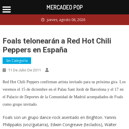
MERCADEO POP
Skip
jueves, agosto 06, 2026
to
content
Foals telonearán a Red Hot Chili
Peppers en España
Sin Categoría
11 De Julio De 2011
Red Hot Chili Peppers confirman artista invitado para su próxima gira. Los
veremos el 15 de diciembre en el Palau Sant Jordi de Barcelona y el 17 en
el Palacio de Deportes de la Comunidad de Madrid acompañados de Foals
como grupo invitado.
Foals son un grupo dance-rock asentado en Brighton. Yannis
Philippakis (voz/guitarra), Edwin Congreave (teclados), Walter