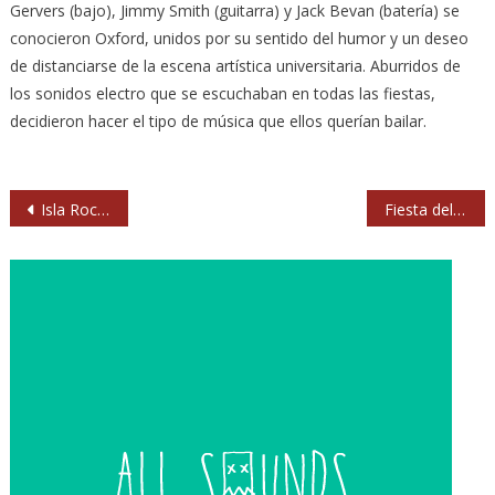
Gervers (bajo), Jimmy Smith (guitarra) y Jack Bevan (batería) se
conocieron Oxford, unidos por su sentido del humor y un deseo
de distanciarse de la escena artística universitaria. Aburridos de
los sonidos electro que se escuchaban en todas las fiestas,
decidieron hacer el tipo de música que ellos querían bailar.
Navegación
Isla Rock: La Fuga, Porretas, Gatillazo, Transfer…
Fiesta del TurboRock en Madrid con The Jayhawks
de
entradas