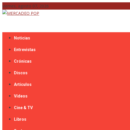
Skip
viernes, agosto 07, 2026
to
content
Mercadeo Pop es todo información musical
MERCADEO POP
Noticias
Entrevistas
Crónicas
Discos
Artículos
Vídeos
Cine & TV
Libros