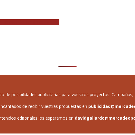
) Noches del Botánico. Madrid
de posibilidades publicitarias para vuestros proyectos. Campañas, b
ncantados de recibir vuestras propuestas en
publicidad@mercade
ntenidos editoriales los esperamos en
davidgallardo@mercadeop