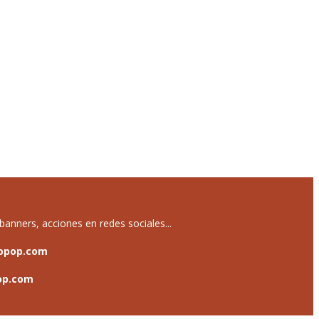
anners, acciones en redes sociales...
opop.com
op.com