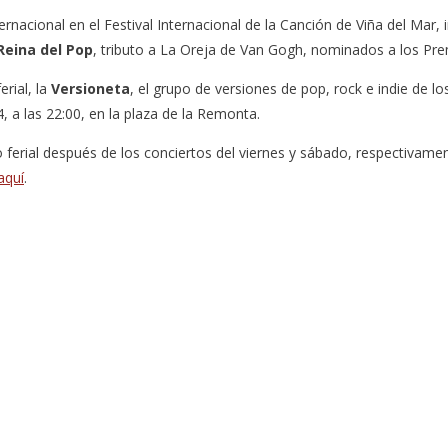
rnacional en el Festival Internacional de la Canción de Viña del Mar, i
Reina del Pop
, tributo a La Oreja de Van Gogh, nominados a los Pr
erial, la
Versioneta
, el grupo de versiones de pop, rock e indie de lo
, a las 22:00, en la plaza de la Remonta.
erial después de los conciertos del viernes y sábado, respectivament
aquí
.