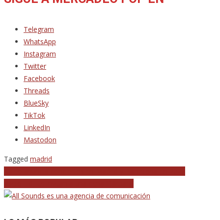
Telegram
WhatsApp
Instagram
Twitter
Facebook
Threads
BlueSky
TikTok
LinkedIn
Mastodon
Tagged
madrid
Navegación
Kaleo anuncia conciertos en Madrid y Barcelona en 2027
Vuelo Fidji te invitan a una cena ‘Bárbara’
de
entradas