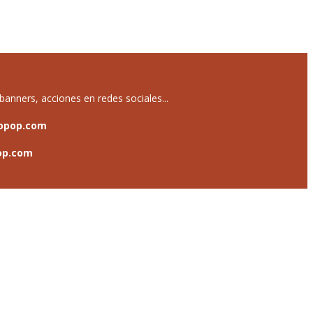
anners, acciones en redes sociales...
opop.com
op.com