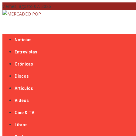
Skip
viernes, agosto 07, 2026
to
content
Mercadeo Pop es todo información musical
MERCADEO POP
Noticias
Entrevistas
Crónicas
Discos
Artículos
Vídeos
Cine & TV
Libros