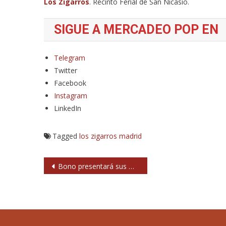
Los Zigarros
. Recinto Ferial de San Nicasio.
SIGUE A MERCADEO POP EN
Telegram
Twitter
Facebook
Instagram
LinkedIn
Tagged
los zigarros
madrid
Navegación
Bono presentará sus memorias en el Teatro Coliseum de Madrid
de
entradas