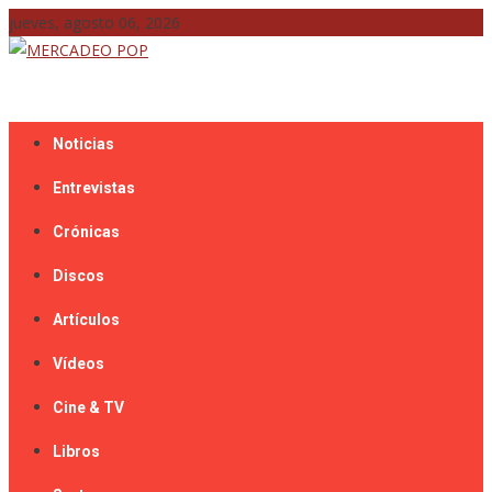
Skip
jueves, agosto 06, 2026
to
content
Mercadeo Pop es todo información musical
MERCADEO POP
Noticias
Entrevistas
Crónicas
Discos
Artículos
Vídeos
Cine & TV
Libros