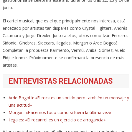
gastronomía se celebrará este año durante los días 22, 23 y 24 de
junio.
El cartel musical, que es el que principalmente nos interesa, está
encezado por artistas tan dispares como Crystal Fighters, Andrés
Calamaro y Jorge Drexler. Junto a ellos, otros como Iván Ferreiro,
Sidonie, Ginebras, Sidecars, Ilegales, Morgan o Arde Bogotá.
Completan la propuesta Karmento, Vermú, Anibal Gómez, Vuelo
Fidji e Innmir. Próximamente se confirmará la presencia de más
artistas.
ENTREVISTAS RELACIONADAS
Arde Bogotá: «El rock es un sonido pero también un mensaje y
una actitud»
Morgan: «Hacemos todo como si fuera la última vez»
Ilegales: «El rocanrol es un ejercicio de arrogancia»
A los conciertos hay que añadir la experiencia gastronómica con