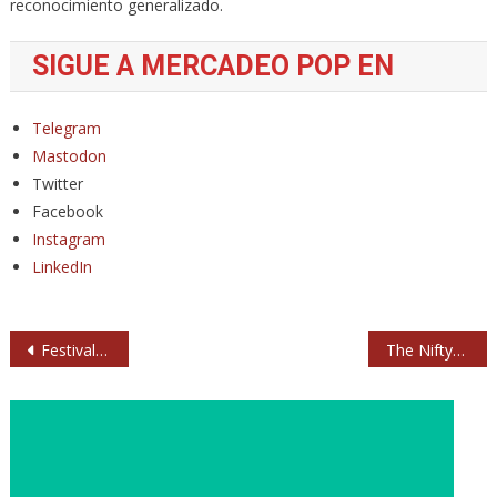
reconocimiento generalizado.
SIGUE A MERCADEO POP EN
Telegram
Mastodon
Twitter
Facebook
Instagram
LinkedIn
Navegación
Festival Antorchas 2023: música y gastronomía en Albacete
The Niftys quieren quitarle el camión a Loquillo para atracar un banco
de
entradas