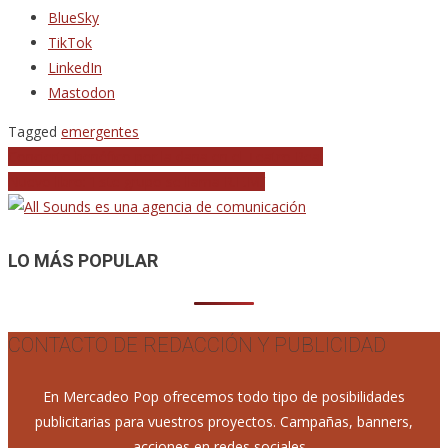
BlueSky
TikTok
LinkedIn
Mastodon
Tagged
emergentes
Navegación
Concierto benéfico por la dana en el Teatro Real
Nuevo libro: ‘Este grupo se llama R.E.M.’
de
entradas
LO MÁS POPULAR
CONTACTO DE REDACCIÓN Y PUBLICIDAD
En Mercadeo Pop ofrecemos todo tipo de posibilidades
publicitarias para vuestros proyectos. Campañas, banners,
acciones en redes sociales...