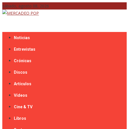
Skip
sábado, agosto 08, 2026
to
content
Mercadeo Pop es todo información musical
MERCADEO POP
Noticias
Entrevistas
Crónicas
Discos
Artículos
Vídeos
Cine & TV
Libros