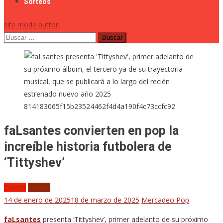
Sorteos
site mode button
Buscar:
814183065f15b23524462f4d4a190f4c73ccfc92
faLsantes convierten en pop la
increíble historia futbolera de
‘Tittyshev’
Discos
Singles
14 de enero de 2025
18 de marzo de 2025
Mercadeo Pop
faLsantes
presenta ‘Tittyshev’, primer adelanto de su próximo