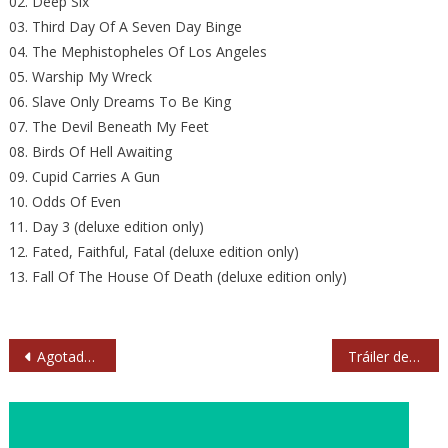
02. Deep Six
03. Third Day Of A Seven Day Binge
04. The Mephistopheles Of Los Angeles
05. Warship My Wreck
06. Slave Only Dreams To Be King
07. The Devil Beneath My Feet
08. Birds Of Hell Awaiting
09. Cupid Carries A Gun
10. Odds Of Even
11. Day 3 (deluxe edition only)
12. Fated, Faithful, Fatal (deluxe edition only)
13. Fall Of The House Of Death (deluxe edition only)
Navegación
Agotadas las entradas para Simple Minds en Madrid
Tráiler de ‘BCN’, el nuevo directo de Supersubmarina
de
entradas