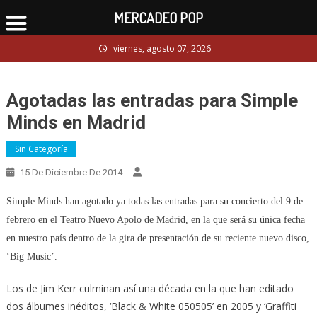
MERCADEO POP
Skip
viernes, agosto 07, 2026
to
content
Agotadas las entradas para Simple
Minds en Madrid
Sin Categoría
15 De Diciembre De 2014
Simple Minds han agotado ya todas las entradas para su concierto del 9 de
febrero en el Teatro Nuevo Apolo de Madrid, en la que será su única fecha
en nuestro país dentro de la gira de presentación de su reciente nuevo disco,
‘Big Music’.
Los de Jim Kerr culminan así una década en la que han editado
dos álbumes inéditos, ‘Black & White 050505’ en 2005 y ‘Graffiti