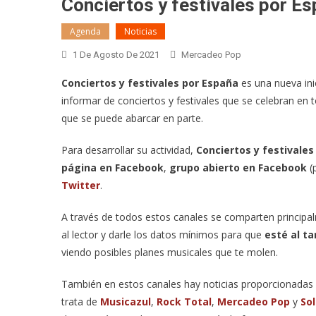
Conciertos y festivales por E
Agenda
Noticias
1 De Agosto De 2021
Mercadeo Pop
Conciertos y festivales por España
es una nueva inic
informar de conciertos y festivales que se celebran en t
que se puede abarcar en parte.
Para desarrollar su actividad,
Conciertos y festivales
página en Facebook
,
grupo abierto en Facebook
(
Twitter
.
A través de todos estos canales se comparten princip
al lector y darle los datos mínimos para que
esté al t
viendo posibles planes musicales que te molen.
También en estos canales hay noticias proporcionadas 
trata de
Musicazul
,
Rock Total
,
Mercadeo Pop
y
So