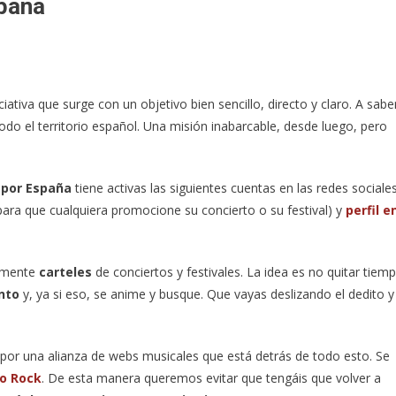
spaña
iativa que surge con un objetivo bien sencillo, directo y claro. A saber
odo el territorio español. Una misión inabarcable, desde luego, pero
 por España
tiene activas las siguientes cuentas en las redes sociales
para que cualquiera promocione su concierto o su festival) y
perfil e
almente
carteles
de conciertos y festivales. La idea es no quitar tiem
anto
y, ya si eso, se anime y busque. Que vayas deslizando el dedito y
por una alianza de webs musicales que está detrás de todo esto. Se
lo Rock
. De esta manera queremos evitar que tengáis que volver a