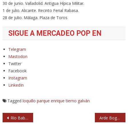
30 de junio. Valladolid. Antigua Hípica Militar.
1 de julio. Alicante. Recinto Ferial Rabasa.
28 de julio. Málaga. Plaza de Toros
SIGUE A MERCADEO POP EN
Telegram
Mastodon
Twitter
Facebook
Instagram
LinkedIn
Tagged
loquillo
parque enrique tierno galván
Navegación
Río Babel 2023: cartel, información y entradas
Arde Bogotá sueltan a ‘Los perros’… y ladran rock
de