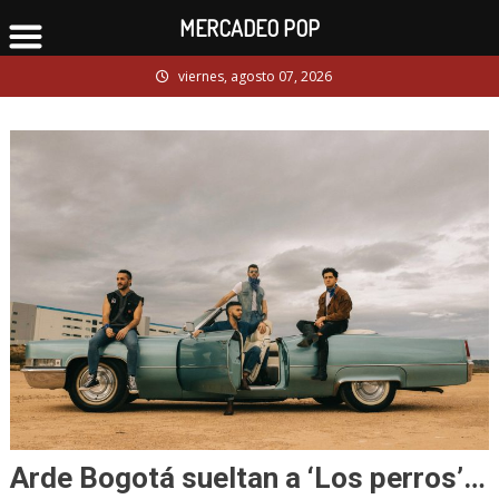
MERCADEO POP
Skip
viernes, agosto 07, 2026
to
content
Arde Bogotá sueltan a ‘Los perros’…