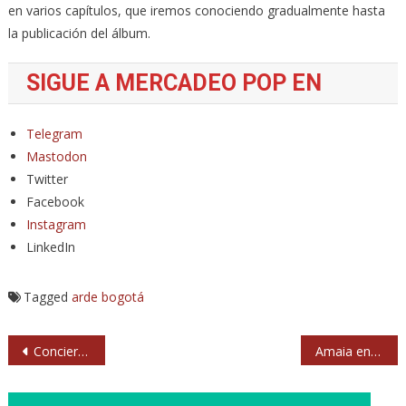
en varios capítulos, que iremos conociendo gradualmente hasta
la publicación del álbum.
SIGUE A MERCADEO POP EN
Telegram
Mastodon
Twitter
Facebook
Instagram
LinkedIn
Tagged
arde bogotá
Navegación
Concierto de Loquillo en el Parque Tierno Galván de Madrid
Amaia en WiZink Center: fin de gira el 23 de septiembre
de