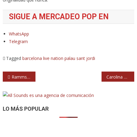
SIGUE A MERCADEO POP EN
WhatsApp
Telegram
Tagged
barcelona
live nation
palau sant jordi
Navegación
Rammstein en Donosti: información, horarios y accesos
Carolina Durante: gira de presentación de su nuevo disco
de
entradas
LO MÁS POPULAR