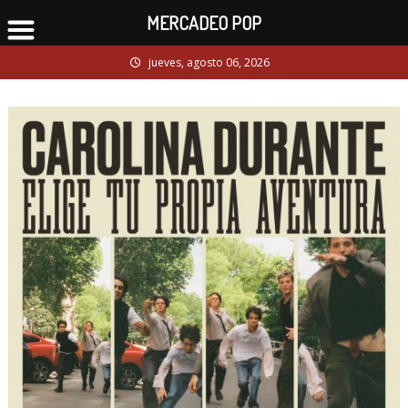
MERCADEO POP
Skip
jueves, agosto 06, 2026
to
content