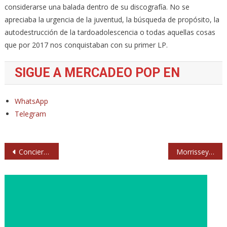
considerarse una balada dentro de su discografía. No se
apreciaba la urgencia de la juventud, la búsqueda de propósito, la
autodestrucción de la tardoadolescencia o todas aquellas cosas
que por 2017 nos conquistaban con su primer LP.
SIGUE A MERCADEO POP EN
WhatsApp
Telegram
Navegación
Concierto de Black Pumas en Barcelona
Morrissey y los Smiths. Tanto por lo que responder
de
entradas